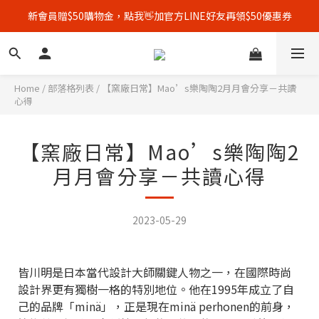
新會員贈$50購物金，點我👋加官方LINE好友再領$50優惠券
全館單筆消費滿3500元，即享免運優惠！🚚
顧客好評募集中，完成評價👏加贈$50元購物金！
全館單筆消費滿3500元，即享免運優惠！🚚
Home
/
部落格列表
/
【窯廠日常】Mao’s樂陶陶2月月會分享－共讀
心得
【窯廠日常】Mao’s樂陶陶2
月月會分享－共讀心得
2023-05-29
皆川明是日本當代設計大師關鍵人物之一，在國際時尚
設計界更有獨樹一格的特別地位。他在1995年成立了自
己的品牌「minä」，正是現在minä perhonen的前身，