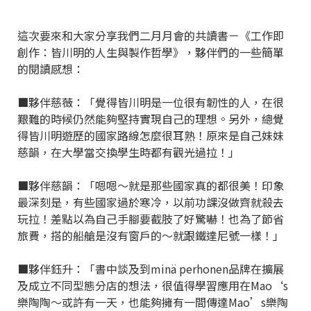
這次要來和大家分享我們二月月會的共讀書－《工作即
創作：皆川明的人生與製作哲學》，夥伴們的一些簡單
的閱讀感想：
■夥伴慈薇：「覺得皆川明是一位很有韌性的人，在很
艱難的時候仍然能夠堅持實現自己的理想。另外，總覺
得皆川明遊歷的國家路線怎麼很耳熟！原來是自己妹妹
慈韻，在大學當交換學生時都有觀光過拉！」
■夥伴慈韻：「嗯嗯～就是那些國家真的都很美！印象
最深刻是，有些國家過於寒冷，以前功課沒做齊就殺去
玩拉！差點以為自己手腳要截肢了好驚嚇！也為了節省
旅費，搭的船艙是沒有窗戶的～就跟鐵達尼號一樣！」
■夥伴鈺升：「書中談及到minä perhonen品牌在擴展
及成立不同型態分店的想法，很值得學習應用在Mao‘s
樂陶陶～或許有一天，也能夠擁有一間傳達Mao’s樂陶