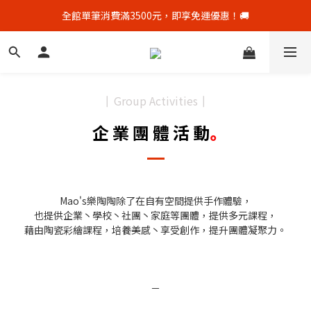
全館單筆消費滿3500元，即享免運優惠！🚚
全館單筆消費滿3500元，即享免運優惠！🚚
新會員贈$50購物金，點我👋加官方LINE好友再領$50優惠券
顧客好評募集中，完成評價👏加贈$50元購物金！
Group Activities
┃
┃
全館單筆消費滿3500元，即享免運優惠！🚚
企 業 團 體 活 動
｡
Mao's樂陶陶除了在自有空間提供手作體驗，
也提供企業丶學校丶社團丶家庭等團體，提供多元課程，
藉由陶瓷彩繪課程，培養美感丶享受創作，提升團體凝聚力。
－