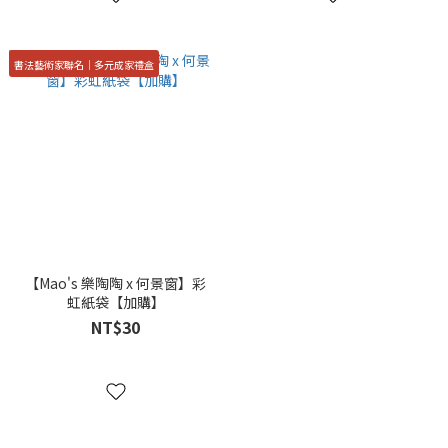
書法藝術家聯名｜多元成家禮盒
【Mao's 樂陶陶 x 何景窗】彩
虹紙袋【加購】
NT$30