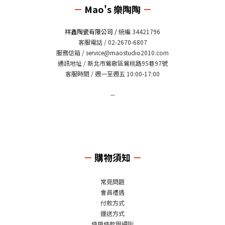
－
Mao's 樂陶陶
－
祥鑫陶瓷有限公司 /
統編 34421796
客服電話 / 02-2670-6807
服務信箱 /
service@maostudio2010.com
通訊地址 / 新北市鶯歌區鶯桃路95巷97號
客服時間 / 週一至週五 10:00-17:00
－
－
購物須知
－
常見問題
會員禮遇
付款方式
運送方式
使用條款與細則