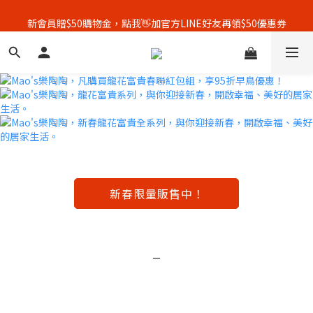
全館單筆消費滿3500元，即享免運優惠！🚚
新會員贈$50購物金，點我👋加官方LINE好友再領$50優惠券
顧客好評募集中，完成評價👏加贈$50元購物金！
全館單筆消費滿3500元，即享免運優惠！🚚
新春限量販售中！
－