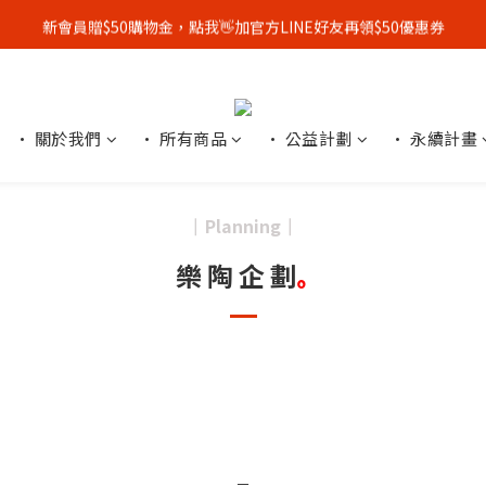
新會員贈$50購物金，點我👋加官方LINE好友再領$50優惠券
全館單筆消費滿3500元，即享免運優惠！🚚
顧客好評募集中，完成評價👏加贈$50元購物金！
全館單筆消費滿3500元，即享免運優惠！🚚
• 關於我們
• 所有商品
• 公益計劃
• 永續計畫
Planning
┃
┃
樂 陶 企 劃
｡
－