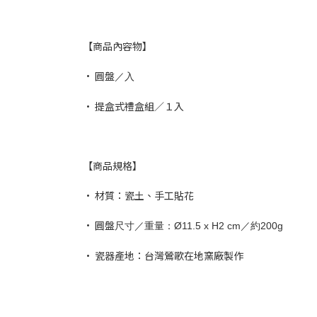
【商品內容物】
• 圓盤
／入
• 提盒式禮盒組／１入
【商品規格】
• 材質：瓷土、手工貼花
• 圓盤
尺寸／重量：Ø11.5 x H2 cm／約200g
• 瓷器產地：台灣鶯歌在地窯廠製作