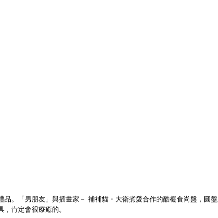
禮品。「男朋友」與插畫家－ 補補貓・大衛煮愛合作的酷棚食尚盤，圓盤
具，肯定會很療癒的。