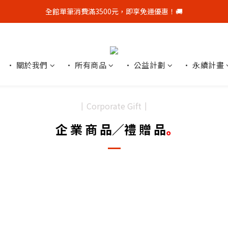
全館單筆消費滿3500元，即享免運優惠！🚚
全館單筆消費滿3500元，即享免運優惠！🚚
新會員贈$50購物金，點我👋加官方LINE好友再領$50優惠券
顧客好評募集中，完成評價👏加贈$50元購物金！
• 關於我們
• 所有商品
• 公益計劃
• 永續計畫
全館單筆消費滿3500元，即享免運優惠！🚚
Corporate Gift
┃
┃
企 業 商 品／禮 贈 品
｡