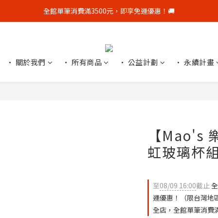
全館單筆消費滿3500元，即享免運優惠！🚚
全館單筆消費滿3500元，即享免運優惠！🚚
新會員贈$50購物金，點我👋加官方LINE好友再領$50優惠券
顧客好評募集中，完成評價👏加贈$50元購物金！
• 關於我們
• 所有商品
• 公益計劃
• 永續計畫
全館單筆消費滿3500元，即享免運優惠！🚚
【Mao's
虹玻璃杯
至
08/09 16:00
截止
全
運優惠！（限台灣地
全店，全館單筆消費滿