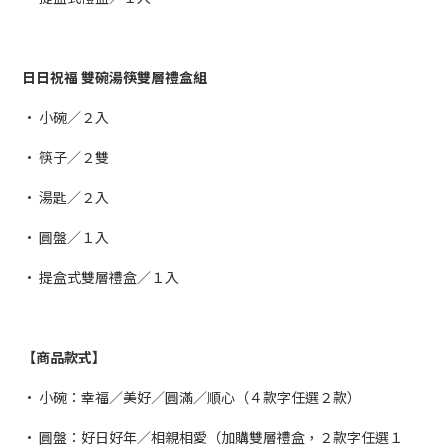
日日祝福 雙碗湯筷雙層禮盒組
• 小碗／２入
• 筷子／２雙
• 湯匙／２入
• 圓盤／１入
• 提盒式雙層禮盒／１入
【商品款式】
• 小碗：幸福／美好／圓滿／順心（４款字任選２款）
• 圓盤：好日好年／相親相愛（加購雙層禮盒，２款字任選１