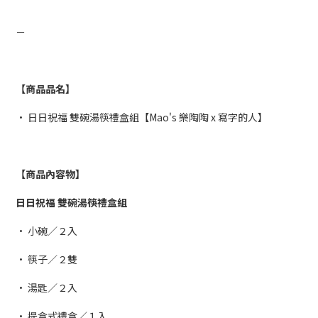
－
【商品品名】
• 日日祝福 雙碗湯筷禮盒組【Mao's 樂陶陶 x 寫字的人】
【商品內容物】
日日祝福 雙碗湯筷禮盒組
• 小碗／２入
• 筷子／２雙
• 湯匙／２入
• 提盒式禮盒／１入