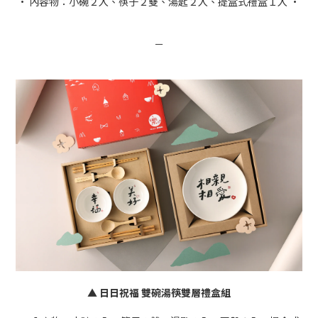
• 內容物：小碗２入、筷子２雙、湯匙２入、提盒式禮盒１入 •
－
▲ 日日祝福 雙碗湯筷雙層禮盒組