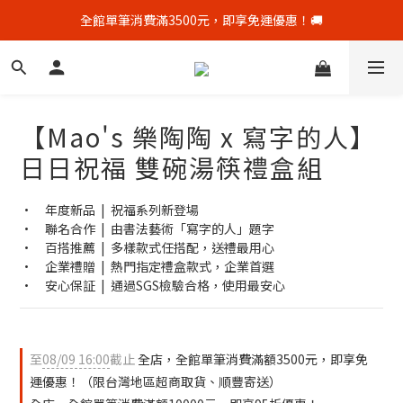
全館單筆消費滿3500元，即享免運優惠！🚚
全館單筆消費滿3500元，即享免運優惠！🚚
新會員贈$50購物金，點我👋加官方LINE好友再領$50優惠券
顧客好評募集中，完成評價👏加贈$50元購物金！
【Mao's 樂陶陶 x 寫字的人】
全館單筆消費滿3500元，即享免運優惠！🚚
日日祝福 雙碗湯筷禮盒組
•　年度新品  |  祝福系列新登場
•　聯名合作  |  由書法藝術「寫字的人」題字
•　百搭推薦  |  多樣款式任搭配，送禮最用心
•　企業禮贈  |  熱門指定禮盒款式，企業首選
•　安心保証  |  通過SGS檢驗合格，使用最安心
至
08/09 16:00
截止
全店，全館單筆消費滿額3500元，即享免
運優惠！（限台灣地區超商取貨、順豐寄送）