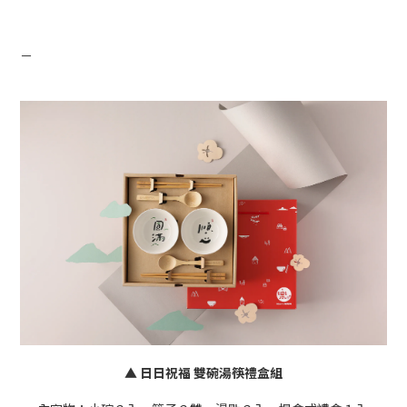
－
▲ 日日祝福 雙碗湯筷禮盒組