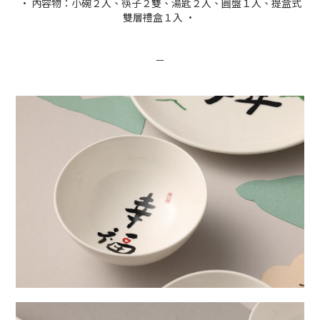
• 內容物：小碗２入、筷子２雙、湯匙２入、圓盤１入、提盒式
雙層禮盒１入 •
－