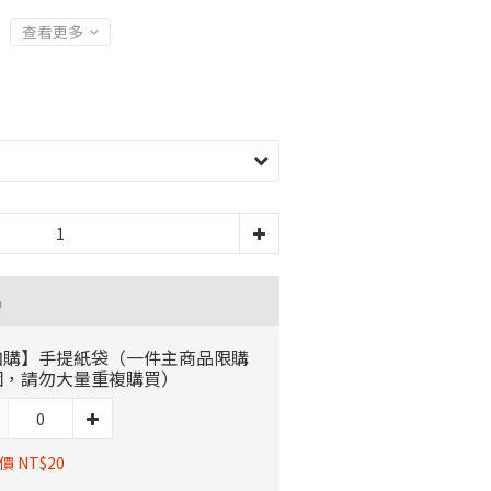
查看更多
品
加購】手提紙袋（一件主商品限購
個，請勿大量重複購買）
價 NT$20