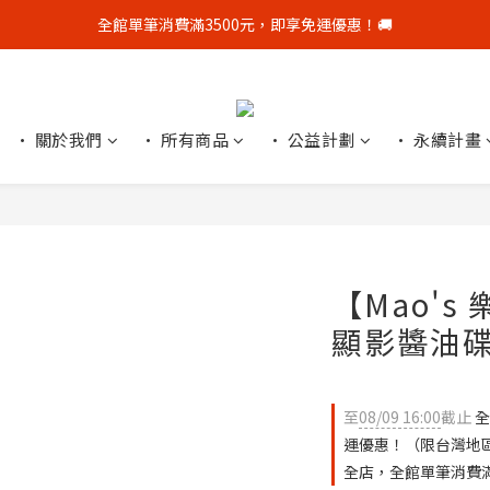
全館單筆消費滿3500元，即享免運優惠！🚚
全館單筆消費滿3500元，即享免運優惠！🚚
新會員贈$50購物金，點我👋加官方LINE好友再領$50優惠券
顧客好評募集中，完成評價👏加贈$50元購物金！
• 關於我們
• 所有商品
• 公益計劃
• 永續計畫
全館單筆消費滿3500元，即享免運優惠！🚚
【Mao'
顯影醬油
至
08/09 16:00
截止
全
運優惠！（限台灣地
全店，全館單筆消費滿