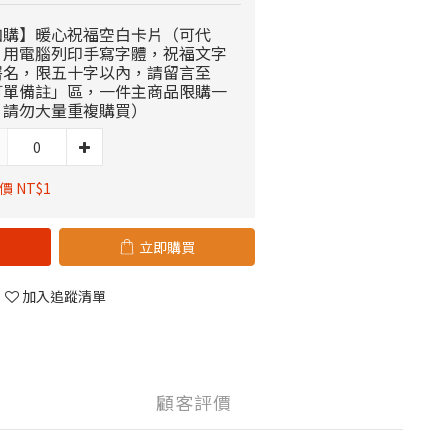
加購】暖心祝福空白卡片（可代
，用電腦列印手寫字體，祝福文字
署名，限五十字以內，請留言至
訂單備註」區，一件主商品限購一
，請勿大量重複購買）
價 NT$1
立即購買
加入追蹤清單
顧客評價