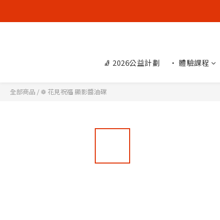
🧦 2026公益計劃
• 體驗課程
全部商品
/
❁ 花見祝福 顯影醬油碟