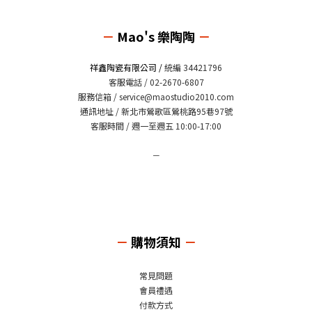
－
Mao's 樂陶陶
－
祥鑫陶瓷有限公司 /
統編 34421796
客服電話 / 02-2670-6807
服務信箱 /
service@maostudio2010.com
通訊地址 / 新北市鶯歌區鶯桃路95巷97號
客服時間 / 週一至週五 10:00-17:00
－
－
購物須知
－
常見問題
會員禮遇
付款方式