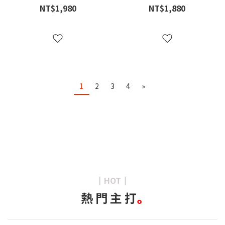
入禮盒組
NT$1,980
NT$1,880
1
2
3
4
»
HOT
┃
┃
熱 門 主 打
｡