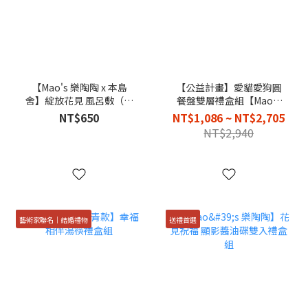
【Mao's 樂陶陶 x 本島
【公益計畫】愛貓愛狗圓
舍】綻放花見 風呂敷（單
餐盤雙層禮盒組【Mao's
入）
樂陶陶 x 李瑾倫】
NT$650
NT$1,086 ~ NT$2,705
NT$2,940
藝術家聯名｜結婚禮物
送禮首選