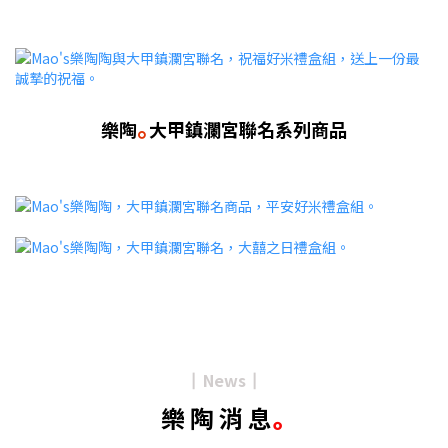
｡
樂陶
大甲鎮瀾宮聯名系列商品
News
┃
┃
樂 陶 消 息
｡