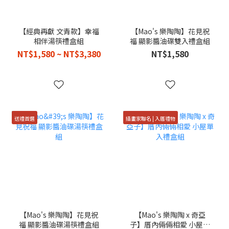
【經典再獻 文青款】幸福
【Mao's 樂陶陶】花見祝
相伴湯筷禮盒組
福 顯影醬油碟雙入禮盒組
NT$1,580 ~ NT$3,380
NT$1,580
送禮首選
插畫家聯名 | 入厝禮物
【Mao's 樂陶陶】花見祝
【Mao's 樂陶陶 x 奇亞
福 顯影醬油碟湯筷禮盒組
子】厝內倆倆相愛 小屋單